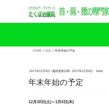
コ
ナ
ン
ビ
テ
ゲ
ン
ー
ツ
シ
へ
ョ
ス
ン
キ
に
ッ
移
HOME
休診
年末年始の予定
プ
動
2017年12月4日
/ 最終更新日時 :
2017年12月4日
hariq
年末年始の予定
12月30日(土)～1月4日(木)