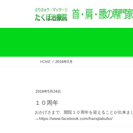
コ
ナ
ン
ビ
テ
ゲ
ン
ー
ツ
シ
へ
ョ
ス
ン
キ
に
ッ
移
HOME
2018年5月
プ
動
2018年5月24日
１０周年
おかげさまで、開院１０周年を迎えることが出来まし
→https://www.facebook.com/hariqtakubo/