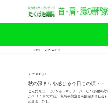
コ
ナ
ン
ビ
テ
ゲ
ン
ー
ツ
シ
へ
ョ
ス
ン
キ
に
ッ
移
HOME
2021年11月
プ
動
2021年11月1日
秋の深まりを感じる今日この頃・・
こんにちは、はりきゅうマッサージ たくぼ治療院
か？ １１月ですね。 緊急事態宣言も解除され社会
ぬまま、外 […]