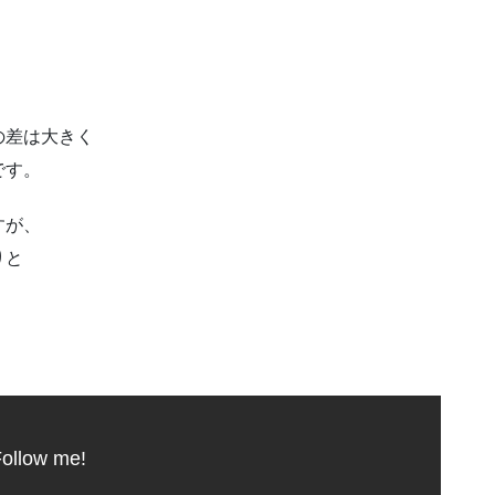
の差は大きく
です。
すが、
りと
ollow me!