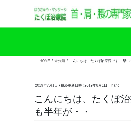
コ
ナ
ン
ビ
テ
ゲ
ン
ー
ツ
シ
へ
ョ
ス
ン
キ
に
ッ
移
HOME
未分類
こんにちは、たくぼ治療院です。 早い
プ
動
2019年7月1日
/ 最終更新日時 :
2019年8月1日
hariq
こんにちは、たくぼ治療院です。 早いもので今年
も半年が・・